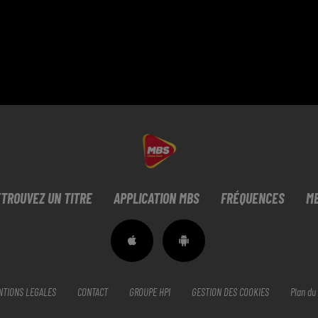
TROUVEZ UN TITRE
APPLICATION MBS
FRÉQUENCES
MB
NTIONS LEGALES
CONTACT
GROUPE HPI
GESTION DES COOKIES
Plan du 