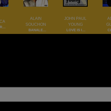
ALAIN
JOHN PAUL
A
CA
SOUCHON
YOUNG
G
ER
BANALE
LOVE IS IN
C
HAIR
SONG
THE AIR