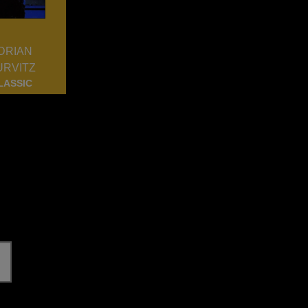
DRIAN
URVITZ
LASSIC