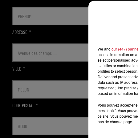
ADRESSE
*
We and
our (447) partn
access information on a 
select personalised ad
statistics or combinatio
VILLE
*
profiles to select person
Deliver and present adv
data such as IP address 
requested; Use precise g
based on information tra
CODE POSTAL
*
Vous pouvez accepter en 
mes choix". Vous pouvez
ce site. Vous pouvez met
bas de chaque page.