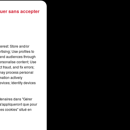
uer sans accepter
erest: Store and/or
tising; Use profiles to
tand audiences through
personalise content; Use
 fraud, and fix errors;
 may process personal
mation actively
vices; Identify devices
rtenaires dans "Gérer
s'appliqueront que pour
les cookies" situé en