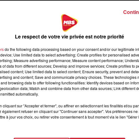
Contin
Le respect de votre vie privée est notre priorité
ers
do the following data processing based on your consent and/or our legitimate int
device; Use limited data to select advertising; Create profiles for personalised adver
vertising; Measure advertising performance; Measure content performance; Unders
ns of data from different sources; Develop and improve services; Create profiles to 
alised content; Use limited data to select content; Ensure security, prevent and detect
ertising and content; Save and communicate privacy choices. These technologies
and browsing data to offer following functionalities: Identify devices based on infor
eolocation data; Match and combine data from other data sources; Link different de
nsmitted automatically.
cliquant sur "Accepter et fermer", ou affiner en sélectionnant les finalités et/ou pa
 également refuser en cliquant sur "Continuer sans accepter". Vos préférences ne 
tre à jour vos choix, ou retirer votre consentement à tout moment via le lien "Gérer 