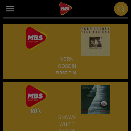
VERN
GOSDIN
FIRST TIME
EVER I SAW
YOUR FACE
SNOWY
WHITE